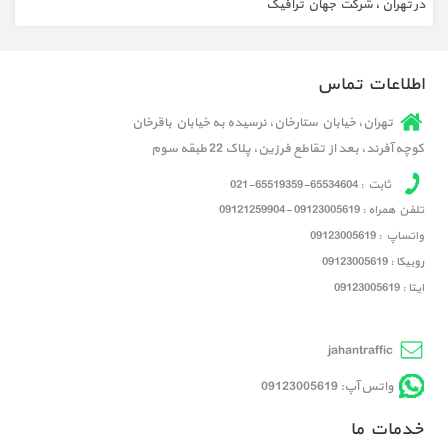
در تهران
،
شرکت جهان ترافیک
اطلاعات تماس
تهران، خیابان ستارخان، نرسیده به خیابان باقرخان
کوچه آفرند، بعد از تقاطع فرزین، پلاک 22 طبقه سوم
ثابت : 65534604-65519359-021
تلفن همراه : 09123005619 -09121259904
واتساپ : 09123005619
روبیکا : 09123005619
ایتا : 09123005619
jahantraffic
واتس آپ: 09123005619
خدمات ما