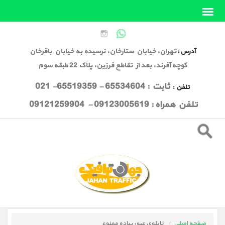
تهران، خیابان ستارخان، نرسیده به خیابان باقرخان
آدرس :
کوچه آفرند، بعد از تقاطع فرزین، پلاک 22 طبقه سوم
ثابت : 65534604 - 65519359- 021
تلفن :
تلفن همراه : 09123005619 - 09121259904
صفحه اصلی
تابلوی عبور پیاده ممنوع