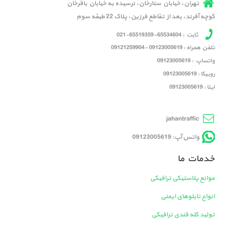
تهران، خیابان ستارخان، نرسیده به خیابان باقرخان
کوچه آفرند، بعد از تقاطع فرزین، پلاک 22 طبقه سوم
ثابت : 65534604-65519359-021
تلفن همراه : 09123005619 -09121259904
واتساپ : 09123005619
روبیکا : 09123005619
ایتا : 09123005619
jahantraffic
واتس آپ: 09123005619
خدمات ما
موانع پلاستیکی ترافیکی
انواع تابلوهای ایمنی
تولید کله قندی ترافیکی