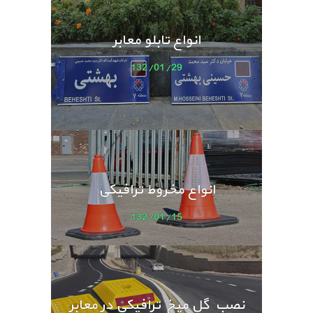
انواع تابلو معابر
132/01/29
انواع مخروط ترافیکی
132/01/15
نصب گل میخ ترافیکی در معابر