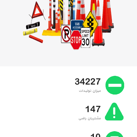
34227
میزان تولیدات
147
مشتریان راضی