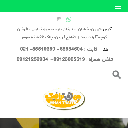
تهران، خیابان ستارخان، نرسیده به خیابان باقرخان
آدرس :
کوچه آفرند، بعد از تقاطع فرزین، پلاک 22 طبقه سوم
ثابت : 65534604 - 65519359- 021
تلفن :
تلفن همراه : 09123005619 - 09121259904