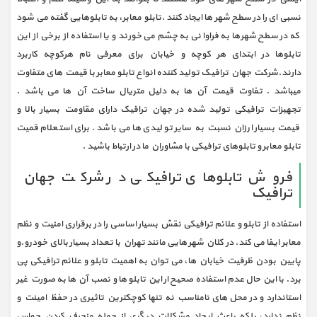
نسبی ای را در سطح شهر ها ایجاد کنند .تابلو معابر، به تابلوهایی گفته می شود
که در سطح شهرها به فراوانی به چشم می خورند و یا استفاده از برخی از این
تابلوها در ابتدای هر کوچه و خیابان برای معرفی نام هرکوچه کاربرد
دارند.شرکت جهان ترافیک تولید کننده انواع تابلو معابر با قیمت های متفاوت
میباشد . تفاوت قیمت آن ها به دلیل متریال ساخت آن ها می باشد .
تجهیزات ترافیکی تولید شده در جهان ترافیک دارای مقاومت بسیار بالا و
قیمت بسیار ارزان نسبت به سایر تولیدی ها می باشد . برای استعلام قمیت
تابلو معابر و تابلوهای ترافیکی با مشاوران ما در ارتباط باشید .
فروش تابلوهای ترافیکی در شرکت جهان
ترافیک
استفاده از تابلو و علائم ترافیکی نقش بسیار اساسی را در برقراری امنیت و نظم
معابر ایفا می کند. در کلان شهر هایی مانند تهران با تعداد بسیار بالای خودرو.و
پایین بودن ظرفیت خیابان ها، می توان به اهمیت تابلو و علائم ترافیکی پی
برد. با این حال عدم استفاده صحیح ار این تابلو ها و نصب آن ها به صورت غیر
استاندارد و در محل های نامناسب نه تنها کوچکترین تاثیری در حفظ امینت و
نظم ندارد، بلکه باعث ایجاد مشکلات دیگری از جمله منحرف کردن حواس