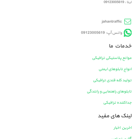
ایتا : 09123005619
jahantraffic
واتس آپ: 09123005619
خدمات ما
موانع پلاستیکی ترافیکی
انواع تابلوهای ایمنی
تولید کله قندی ترافیکی
تابلوهای راهنمایی و رانندگی
جداکننده ترافیکی
لینک های مفید
اخرین اخبار