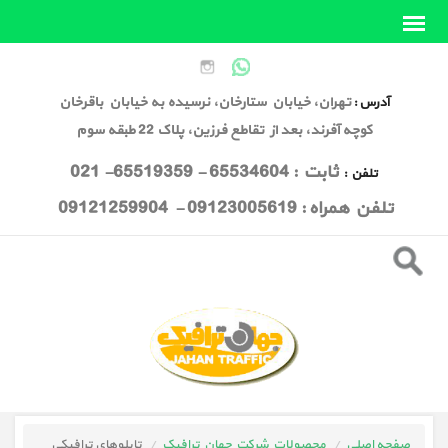
تهران، خیابان ستارخان، نرسیده به خیابان باقرخان
آدرس :
کوچه آفرند، بعد از تقاطع فرزین، پلاک 22 طبقه سوم
ثابت : 65534604 - 65519359- 021
تلفن :
تلفن همراه : 09123005619 - 09121259904
صفحه اصلی
محصولات شرکت جهان ترافیک
تابلوهای ترافیکی